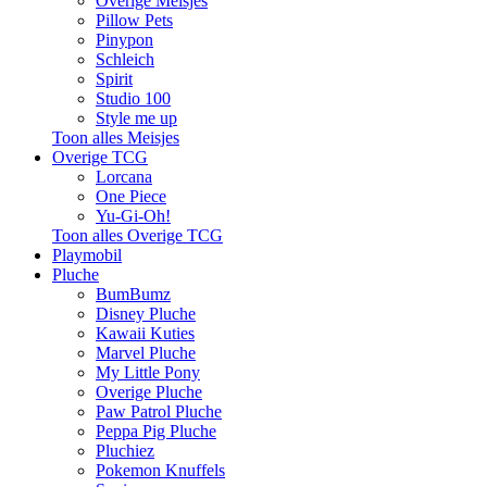
Overige Meisjes
Pillow Pets
Pinypon
Schleich
Spirit
Studio 100
Style me up
Toon alles Meisjes
Overige TCG
Lorcana
One Piece
Yu-Gi-Oh!
Toon alles Overige TCG
Playmobil
Pluche
BumBumz
Disney Pluche
Kawaii Kuties
Marvel Pluche
My Little Pony
Overige Pluche
Paw Patrol Pluche
Peppa Pig Pluche
Pluchiez
Pokemon Knuffels