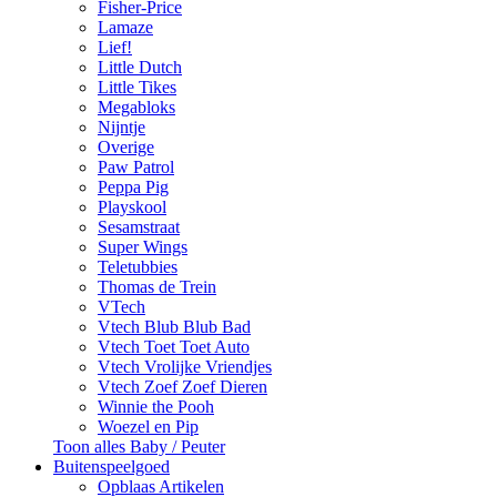
Fisher-Price
Lamaze
Lief!
Little Dutch
Little Tikes
Megabloks
Nijntje
Overige
Paw Patrol
Peppa Pig
Playskool
Sesamstraat
Super Wings
Teletubbies
Thomas de Trein
VTech
Vtech Blub Blub Bad
Vtech Toet Toet Auto
Vtech Vrolijke Vriendjes
Vtech Zoef Zoef Dieren
Winnie the Pooh
Woezel en Pip
Toon alles Baby / Peuter
Buitenspeelgoed
Opblaas Artikelen