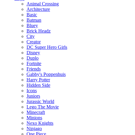
Animal Crossing
Architecture
Basic
Batman
Bluey
Brick Headz
City
Creator
DC Super Hero Girls
Disney
Duplo
Fortnite
Friends
Gabby's Poppenhuis
Harry Potter
Hidden Side
Icons
Juniors
Jurassic World
Lego The Movie
Minecraft
Minions
Nexo Knights
Ninjago
One Piece