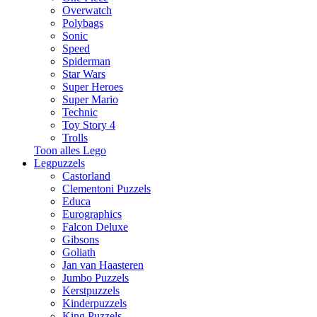
Overwatch
Polybags
Sonic
Speed
Spiderman
Star Wars
Super Heroes
Super Mario
Technic
Toy Story 4
Trolls
Toon alles Lego
Legpuzzels
Castorland
Clementoni Puzzels
Educa
Eurographics
Falcon Deluxe
Gibsons
Goliath
Jan van Haasteren
Jumbo Puzzels
Kerstpuzzels
Kinderpuzzels
King Puzzels