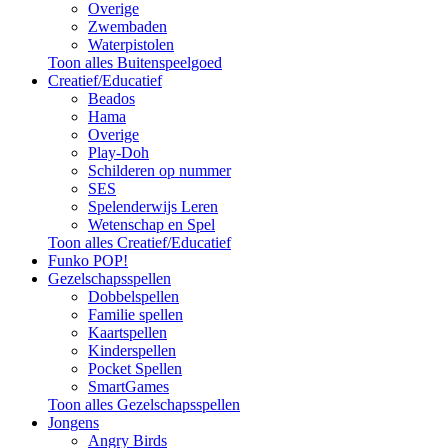
Overige
Zwembaden
Waterpistolen
Toon alles Buitenspeelgoed
Creatief/Educatief
Beados
Hama
Overige
Play-Doh
Schilderen op nummer
SES
Spelenderwijs Leren
Wetenschap en Spel
Toon alles Creatief/Educatief
Funko POP!
Gezelschapsspellen
Dobbelspellen
Familie spellen
Kaartspellen
Kinderspellen
Pocket Spellen
SmartGames
Toon alles Gezelschapsspellen
Jongens
Angry Birds