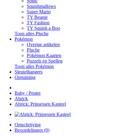
Sonic
Squishmallows
Super Mario
TY Beanie
TY Fashion
TY Squish a Boo
Toon alles Pluche
Pokémon
Overige artikelen
Pluche
Pokémon Kaarten
Puzzels en Spellen
Toon alles Pokémon
Sleutelhangers
Opruiming
Baby / Peuter
Abrick
Abrick: Prinsessen Kasteel
Omschrijving
Beoordelingen (0)