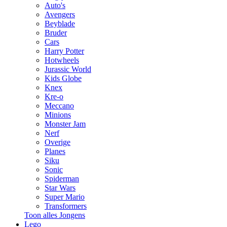
Auto's
Avengers
Beyblade
Bruder
Cars
Harry Potter
Hotwheels
Jurassic World
Kids Globe
Knex
Kre-o
Meccano
Minions
Monster Jam
Nerf
Overige
Planes
Siku
Sonic
Spiderman
Star Wars
Super Mario
Transformers
Toon alles Jongens
Lego