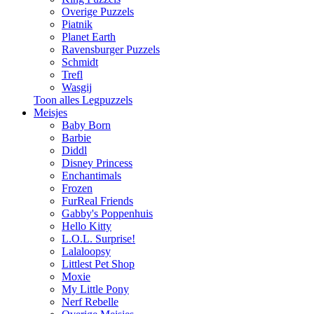
Overige Puzzels
Piatnik
Planet Earth
Ravensburger Puzzels
Schmidt
Trefl
Wasgij
Toon alles Legpuzzels
Meisjes
Baby Born
Barbie
Diddl
Disney Princess
Enchantimals
Frozen
FurReal Friends
Gabby's Poppenhuis
Hello Kitty
L.O.L. Surprise!
Lalaloopsy
Littlest Pet Shop
Moxie
My Little Pony
Nerf Rebelle