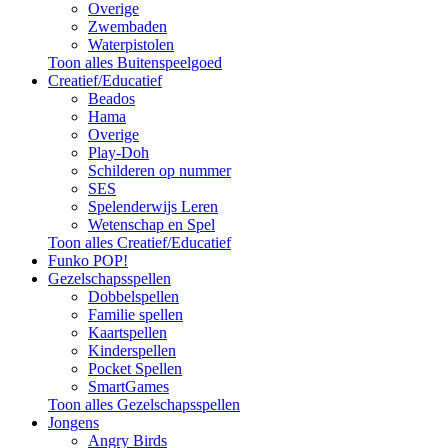
Overige
Zwembaden
Waterpistolen
Toon alles Buitenspeelgoed
Creatief/Educatief
Beados
Hama
Overige
Play-Doh
Schilderen op nummer
SES
Spelenderwijs Leren
Wetenschap en Spel
Toon alles Creatief/Educatief
Funko POP!
Gezelschapsspellen
Dobbelspellen
Familie spellen
Kaartspellen
Kinderspellen
Pocket Spellen
SmartGames
Toon alles Gezelschapsspellen
Jongens
Angry Birds