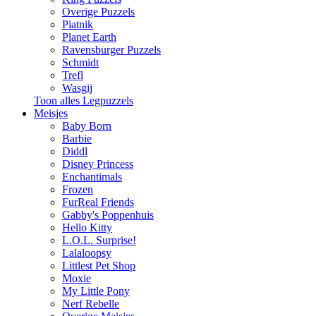
Overige Puzzels
Piatnik
Planet Earth
Ravensburger Puzzels
Schmidt
Trefl
Wasgij
Toon alles Legpuzzels
Meisjes
Baby Born
Barbie
Diddl
Disney Princess
Enchantimals
Frozen
FurReal Friends
Gabby's Poppenhuis
Hello Kitty
L.O.L. Surprise!
Lalaloopsy
Littlest Pet Shop
Moxie
My Little Pony
Nerf Rebelle