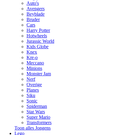
Auto's
Avengers
Beyblade
Bruder
Cars
Harry Potter
Hotwheels
Jurassic World
Kids Globe
Knex
Kre-o
Meccano
Minions
Monster Jam
Nerf
Overige
Planes
Siku
Sonic
Spiderman
Star Wars
Super Mario
Transformers
Toon alles Jongens
Lego