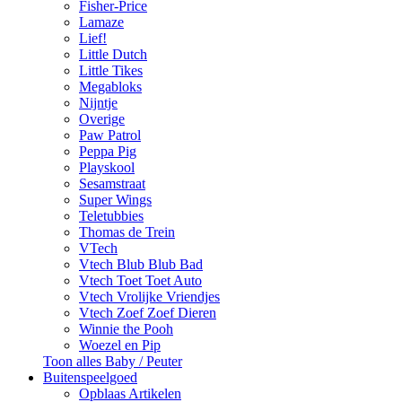
Fisher-Price
Lamaze
Lief!
Little Dutch
Little Tikes
Megabloks
Nijntje
Overige
Paw Patrol
Peppa Pig
Playskool
Sesamstraat
Super Wings
Teletubbies
Thomas de Trein
VTech
Vtech Blub Blub Bad
Vtech Toet Toet Auto
Vtech Vrolijke Vriendjes
Vtech Zoef Zoef Dieren
Winnie the Pooh
Woezel en Pip
Toon alles Baby / Peuter
Buitenspeelgoed
Opblaas Artikelen