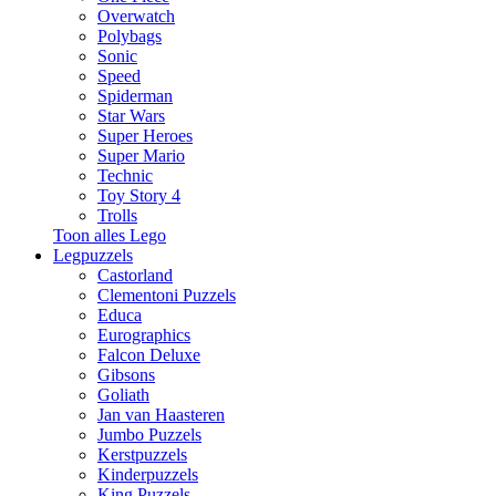
Overwatch
Polybags
Sonic
Speed
Spiderman
Star Wars
Super Heroes
Super Mario
Technic
Toy Story 4
Trolls
Toon alles Lego
Legpuzzels
Castorland
Clementoni Puzzels
Educa
Eurographics
Falcon Deluxe
Gibsons
Goliath
Jan van Haasteren
Jumbo Puzzels
Kerstpuzzels
Kinderpuzzels
King Puzzels