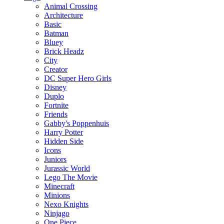
Animal Crossing
Architecture
Basic
Batman
Bluey
Brick Headz
City
Creator
DC Super Hero Girls
Disney
Duplo
Fortnite
Friends
Gabby's Poppenhuis
Harry Potter
Hidden Side
Icons
Juniors
Jurassic World
Lego The Movie
Minecraft
Minions
Nexo Knights
Ninjago
One Piece