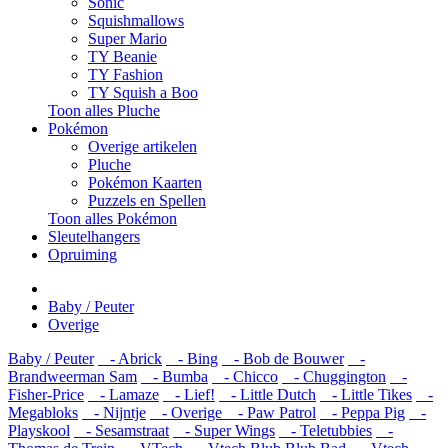
Sonic
Squishmallows
Super Mario
TY Beanie
TY Fashion
TY Squish a Boo
Toon alles Pluche
Pokémon
Overige artikelen
Pluche
Pokémon Kaarten
Puzzels en Spellen
Toon alles Pokémon
Sleutelhangers
Opruiming
Baby / Peuter
Overige
Baby / Peuter
- Abrick
- Bing
- Bob de Bouwer
-
Brandweerman Sam
- Bumba
- Chicco
- Chuggington
-
Fisher-Price
- Lamaze
- Lief!
- Little Dutch
- Little Tikes
-
Megabloks
- Nijntje
- Overige
- Paw Patrol
- Peppa Pig
-
Playskool
- Sesamstraat
- Super Wings
- Teletubbies
-