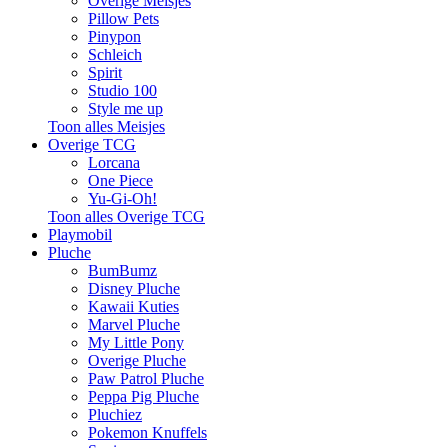
Overige Meisjes
Pillow Pets
Pinypon
Schleich
Spirit
Studio 100
Style me up
Toon alles Meisjes
Overige TCG
Lorcana
One Piece
Yu-Gi-Oh!
Toon alles Overige TCG
Playmobil
Pluche
BumBumz
Disney Pluche
Kawaii Kuties
Marvel Pluche
My Little Pony
Overige Pluche
Paw Patrol Pluche
Peppa Pig Pluche
Pluchiez
Pokemon Knuffels