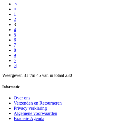
|<
<
1
2
3
4
5
6
7
8
9
>
>|
Weergeven 31 t/m 45 van in totaal 230
Informatie
Over ons
Verzenden en Retourneren
Privacy verklaring
Algemene voorwaarden
Braderie Agenda