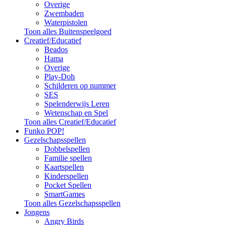
Overige
Zwembaden
Waterpistolen
Toon alles Buitenspeelgoed
Creatief/Educatief
Beados
Hama
Overige
Play-Doh
Schilderen op nummer
SES
Spelenderwijs Leren
Wetenschap en Spel
Toon alles Creatief/Educatief
Funko POP!
Gezelschapsspellen
Dobbelspellen
Familie spellen
Kaartspellen
Kinderspellen
Pocket Spellen
SmartGames
Toon alles Gezelschapsspellen
Jongens
Angry Birds