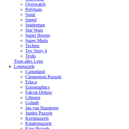
Overwatch
Polybags
Sonic
Speed
Spiderman
Star Wars
Super Heroes
Super Mario
Technic
Toy Story 4
Trolls
Toon alles Lego
Legpuzzels
Castorland
Clementoni Puzzels
Educa
Eurographics
Falcon Deluxe
Gibsons
Goliath
Jan van Haasteren
Jumbo Puzzels
Kerstpuzzels
Kinderpuzzels
King Puzzels