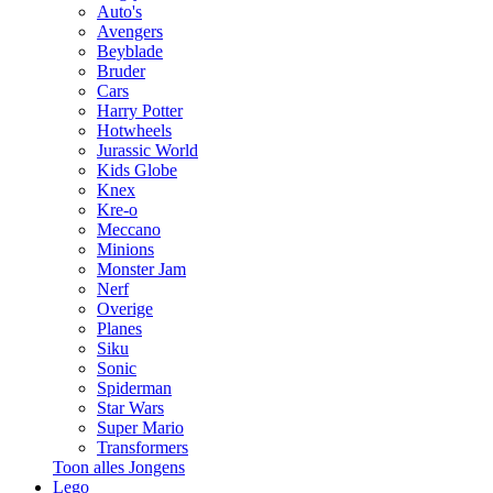
Auto's
Avengers
Beyblade
Bruder
Cars
Harry Potter
Hotwheels
Jurassic World
Kids Globe
Knex
Kre-o
Meccano
Minions
Monster Jam
Nerf
Overige
Planes
Siku
Sonic
Spiderman
Star Wars
Super Mario
Transformers
Toon alles Jongens
Lego