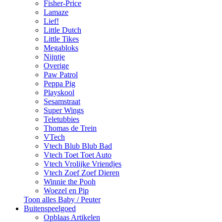
Fisher-Price
Lamaze
Lief!
Little Dutch
Little Tikes
Megabloks
Nijntje
Overige
Paw Patrol
Peppa Pig
Playskool
Sesamstraat
Super Wings
Teletubbies
Thomas de Trein
VTech
Vtech Blub Blub Bad
Vtech Toet Toet Auto
Vtech Vrolijke Vriendjes
Vtech Zoef Zoef Dieren
Winnie the Pooh
Woezel en Pip
Toon alles Baby / Peuter
Buitenspeelgoed
Opblaas Artikelen