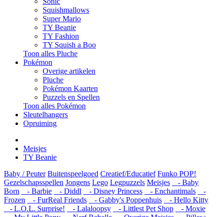
Sonic
Squishmallows
Super Mario
TY Beanie
TY Fashion
TY Squish a Boo
Toon alles Pluche
Pokémon
Overige artikelen
Pluche
Pokémon Kaarten
Puzzels en Spellen
Toon alles Pokémon
Sleutelhangers
Opruiming
Meisjes
TY Beanie
Baby / Peuter
Buitenspeelgoed
Creatief/Educatief
Funko POP!
Gezelschapsspellen
Jongens
Lego
Legpuzzels
Meisjes
- Baby
Born
- Barbie
- Diddl
- Disney Princess
- Enchantimals
-
Frozen
- FurReal Friends
- Gabby's Poppenhuis
- Hello Kitty
- L.O.L. Surprise!
- Lalaloopsy
- Littlest Pet Shop
- Moxie