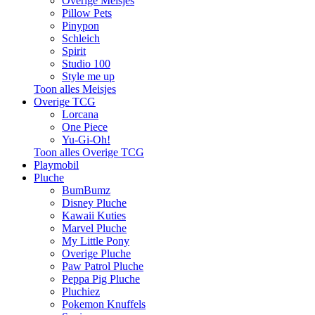
Overige Meisjes
Pillow Pets
Pinypon
Schleich
Spirit
Studio 100
Style me up
Toon alles Meisjes
Overige TCG
Lorcana
One Piece
Yu-Gi-Oh!
Toon alles Overige TCG
Playmobil
Pluche
BumBumz
Disney Pluche
Kawaii Kuties
Marvel Pluche
My Little Pony
Overige Pluche
Paw Patrol Pluche
Peppa Pig Pluche
Pluchiez
Pokemon Knuffels