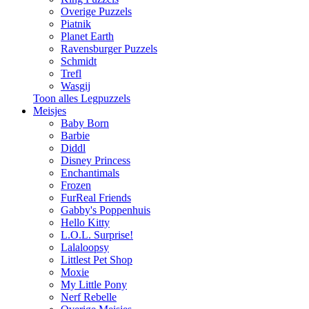
Overige Puzzels
Piatnik
Planet Earth
Ravensburger Puzzels
Schmidt
Trefl
Wasgij
Toon alles Legpuzzels
Meisjes
Baby Born
Barbie
Diddl
Disney Princess
Enchantimals
Frozen
FurReal Friends
Gabby's Poppenhuis
Hello Kitty
L.O.L. Surprise!
Lalaloopsy
Littlest Pet Shop
Moxie
My Little Pony
Nerf Rebelle