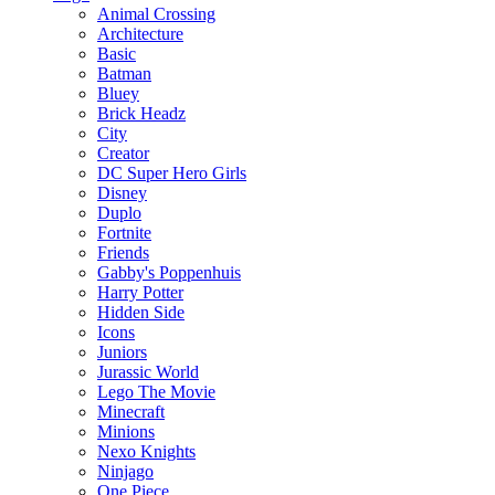
Animal Crossing
Architecture
Basic
Batman
Bluey
Brick Headz
City
Creator
DC Super Hero Girls
Disney
Duplo
Fortnite
Friends
Gabby's Poppenhuis
Harry Potter
Hidden Side
Icons
Juniors
Jurassic World
Lego The Movie
Minecraft
Minions
Nexo Knights
Ninjago
One Piece