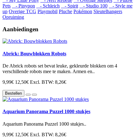
- My Little Pony
- Nerf Rebelle
- Overige Meisjes
- Pillow
Pets
- Pinypon
- Schleich
- Spirit
- Studio 100
- Style me
up
Overige TCG
Playmobil
Pluche
Pokémon
Sleutelhangers
Opruiming
Aanbiedingen
Abrick: Bouwblokken Robots
De Abrick robots set bevat leuke, gekleurde blokken om 4
verschillende robots mee te maken. Armen en..
9,99€
12,50€
Excl. BTW: 8,26€
Bestellen
Aquarium Panorama Puzzel 1000 stukjes
Aquarium Panorama Puzzel 1000 stukjes..
9,99€
12,50€
Excl. BTW: 8,26€