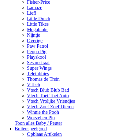
Fisher-Price
Lamaze
Lief!
Little Dutch
Little Tikes
Megabloks
Nijntje
Overige
Paw Patrol
Peppa Pig
Playskool
Sesamstraat
Super Wings
Teletubbies
Thomas de Trein
VTech
Vtech Blub Blub Bad
Vtech Toet Toet Auto
Vtech Vrolijke Vriendjes
Vtech Zoef Zoef Dieren
Winnie the Pooh
Woezel en Pip
Toon alles Baby / Peuter
Buitenspeelgoed
Opblaas Artikelen