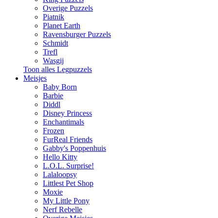
Overige Puzzels
Piatnik
Planet Earth
Ravensburger Puzzels
Schmidt
Trefl
Wasgij
Toon alles Legpuzzels
Meisjes
Baby Born
Barbie
Diddl
Disney Princess
Enchantimals
Frozen
FurReal Friends
Gabby's Poppenhuis
Hello Kitty
L.O.L. Surprise!
Lalaloopsy
Littlest Pet Shop
Moxie
My Little Pony
Nerf Rebelle