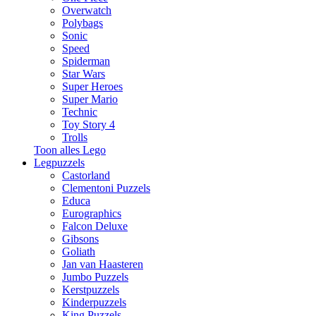
Overwatch
Polybags
Sonic
Speed
Spiderman
Star Wars
Super Heroes
Super Mario
Technic
Toy Story 4
Trolls
Toon alles Lego
Legpuzzels
Castorland
Clementoni Puzzels
Educa
Eurographics
Falcon Deluxe
Gibsons
Goliath
Jan van Haasteren
Jumbo Puzzels
Kerstpuzzels
Kinderpuzzels
King Puzzels