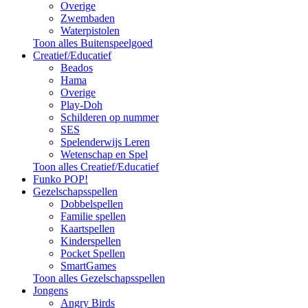
Overige
Zwembaden
Waterpistolen
Toon alles Buitenspeelgoed
Creatief/Educatief
Beados
Hama
Overige
Play-Doh
Schilderen op nummer
SES
Spelenderwijs Leren
Wetenschap en Spel
Toon alles Creatief/Educatief
Funko POP!
Gezelschapsspellen
Dobbelspellen
Familie spellen
Kaartspellen
Kinderspellen
Pocket Spellen
SmartGames
Toon alles Gezelschapsspellen
Jongens
Angry Birds