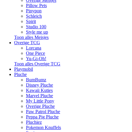
Overige Meisjes
Pillow Pets
Pinypon
Schleich
Spirit
Studio 100
Style me up
Toon alles Meisjes
Overige TCG
Lorcana
One Piece
Yu-Gi-Oh!
Toon alles Overige TCG
Playmobil
Pluche
BumBumz
Disney Pluche
Kawaii Kuties
Marvel Pluche
My Little Pony
Overige Pluche
Paw Patrol Pluche
Peppa Pig Pluche
Pluchiez
Pokemon Knuffels