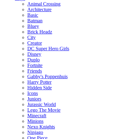
Animal Crossing
Architecture
Basic
Batman
Bluey
Brick Headz
City
Creator
DC Super Hero Girls
Disney
Duplo
Fortnite
Friends
Gabby's Poppenhuis
Harry Potter
Hidden Side
Icons
Juniors
Jurassic World
Lego The Movie
Minecraft
Minions
Nexo Knights
Ninjago
One Piece