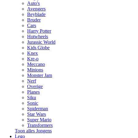
Auto's
Avengers
Beyblade
Bruder
Cars
Harry Potter
Hotwheels
Jurassic World
Kids Globe
Knex
Kre-o
Meccano
Minions
Monster Jam
Nerf
Overige
Planes
Siku
Sonic
Spiderman
Star Wars
Super Mario
Transformers
Toon alles Jongens
Lego